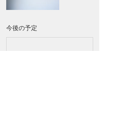
今後の予定
連絡先
+81 9048947988
middleworld@middleworld.store
日本、福岡県福岡市東区箱崎１−３２−３１